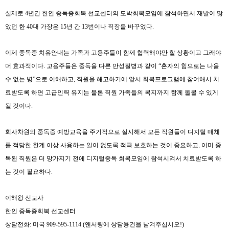
실제로
4
년간 한인 중독증회복 선교센터의 도박회복모임에 참석하면서 재발이 많
았던 한
40
대 가장은
15
년 간
13
번이나 직장을 바꾸었다
.
이제 중독증 치유안내는 가족과 고용주들이 함께 협력해야만 할 상황이고 그래야
더 효과적이다
.
고용주들은 중독을 다른 만성질병과 같이
“
혼자의 힘으로는 나을
수 없는 병
”
으로 이해하고
,
직원을 해고하기에 앞서 회복프로그램에 참여해서 치
료받도록 하면 고급인력 유지는 물론 직원 가족들의 복지까지 함께 돌볼 수 있게
될 것이다
.
회사차원의 중독증 예방교육을 주기적으로 실시해서 모든 직원들이 디지털 매체
를 적당한 한계 이상 사용하는 일이 없도록 적극 보호하는 것이 중요하고
,
이미 중
독된 직원은 더 망가지기 전에 디지털중독 회복모임에 참석시켜서 치료받도록 하
는 것이 필요하다
.
이해왕 선교사
한인 중독증회복 선교센터
상담전화
:
미국
909-595-1114 (
앤서링에 상담용건을 남겨주십시오
!)