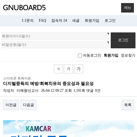
메뉴
1:1문의
FAQ
접속자 24
새글
회원가입
로그인
회
원
로
그
자동로그인
회원가입
정보찾기
인
스마트폰 회복자료
디지털중독의 예방/회복치유의 중요성과 필요성
작성자
이해왕선교사
26-04-12 09:27
조회
1,191회
댓글
0건
이전글
다음글
목록
본문