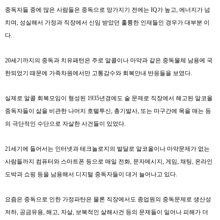
중독자들 중에 많은 사람들은 중독으로 망가지기 전에는
IQ
가 높고
,
에너지가 넘
치며
,
성실해서 가정과 직장에서 신임 받았던 훌륭한 인재들인 경우가 대부분 이
다
.
20
세기까지의 중독과 치유패턴은 주로 알콜이나 마약과 같은 중독물체 남용에 국
한되었기 때문에 가족차원에서만 고통감수와 회복안내 반응들을 보였다
.
실제로 알콜 회복모임이 형성된
1935
년경에도 술 문제로 직장에서 해고된 알코올
중독자들이 삶을 비관한 나머지 호텔투신
,
총기발사
,
또는 마구간에 목을 매는 등
의 극단적인 수단으로 자살한 사건들이 있었다
.
21
세기에 들어서는 인터넷과 테크놀로지의 발달로 알코올이나 마약문제가 없는
사람들까지 컴퓨터와 스마트폰 등으로 매일 전화
,
문자메시지
,
게임
,
채팅
,
온라인
도박과 쇼핑 등을 남용해서 디지털 중독자들이 대거 늘어나고 있다
.
요즘은 중독으로 인한 가정파탄은 물론 직장에서도 종업원의 중독문제로 생산성
저하
,
공금유용
,
해고
,
자살
,
보복적인 살해사건 등의 문제들이 일어나 피해가 더