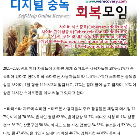
2025~2026
년도 여러 자료들에 의하면 세계 스마트폰 사용자들의
29%~31%
가 중
독되어 있다고 한다
.
미국 스마트폰 사용자들의 약
45.8%~57%
가 스마트폰 중독증
상을 보이며
, 1
일 평균
144~352
회 점검하고
, 71%
는 짐대 옆에 놓고 잠자며
, 50%
이
상은
24
시간 스마트폰을 계속 켜놓고 있다고 한다
.
스타티스타 자료에 의하면 스마트폰 사용자들의 주요 활동들은 채팅과 메시징
74.
7%,
이메일
70.95%,
온라인 뱅킹
62.9%,
음악감상
61.7%,
비디오 시청
61.1%,
상품
검색
56.7%,
상품구입
56.6%,
비디오 또는 사진 업로딩
54.55%,
뉴스읽기
52.3%,
인
터넷 콜
47.45%,
온라인 지도내비게이션
46.7%,
영화시청
44.85%
등이다
.