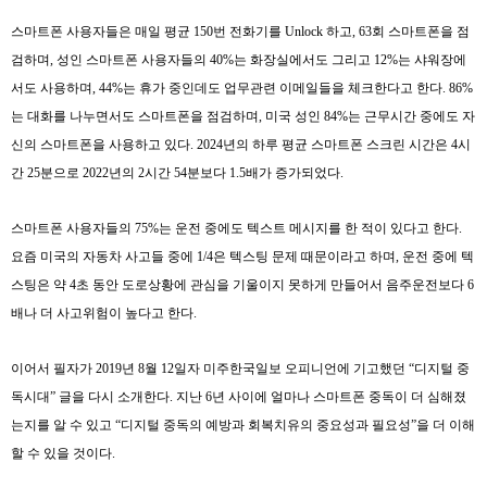
스마트폰 사용자들은 매일 평균
150
번 전화기를
Unlock
하고
, 63
회 스마트폰을 점
검하며
,
성인 스마트폰 사용자들의
40%
는 화장실에서도 그리고
12%
는 샤워장에
서도 사용하며
, 44%
는 휴가 중인데도 업무관련 이메일들을 체크한다고 한다
. 86%
는 대화를 나누면서도 스마트폰을 점검하며
,
미국 성인
84%
는 근무시간 중에도 자
신의 스마트폰을 사용하고 있다
. 2024
년의 하루 평균 스마트폰 스크린 시간은
4
시
간
25
분으로
2022
년의
2
시간
54
분보다
1.5
배가 증가되었다
.
스마트폰 사용자들의
75%
는 운전 중에도 텍스트 메시지를 한 적이 있다고 한다
.
요즘 미국의 자동차 사고들 중에
1/4
은 텍스팅 문제 때문이라고 하며
,
운전 중에 텍
스팅은 약
4
초 동안 도로상황에 관심을 기울이지 못하게 만들어서 음주운전보다
6
배나 더 사고위험이 높다고 한다
.
이어서 필자가
2019
년
8
월
12
일자 미주한국일보 오피니언에 기고했던
“
디지털 중
독시대
”
글을 다시 소개한다
.
지난
6
년 사이에 얼마나 스마트폰 중독이 더 심해졌
는지를 알 수 있고
“
디지털 중독의 예방과 회복치유의 중요성과 필요성
”
을 더 이해
할 수 있을 것이다
.