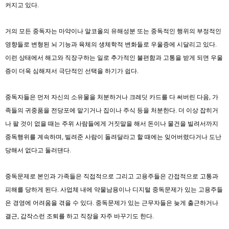
커지고 있다
.
거의 모든 중독자는 마약이나 알코올의 유해성분 또는 중독적인 행위의 부정적인
영향들로 변형된 뇌 기능과 육체의 생체학적 변화들로 우울증에 시달리고 있다
.
이런 상태에서 해고와 직장구하는 일로 추가적인 불편함과 고통을 받게 되면 우울
증이 더욱 심해져서 극단적인 선택을 하기가 쉽다
.
중독자들은 먼저 자신의 소유물을 처분하거나 크레딧 카드를 다 써버린 다음
,
가
족들의 귀중품을 전당포에 맡기거나 집이나 주식 등을 처분한다
.
더 이상 잡히거
나 팔 것이 없을 때는 주위 사람들에게 거짓말을 해서 돈이나 물건을 빌려서까지
중독행위를 계속하며
,
빌려준 사람이 돌려달라고 할 때에는 잊어버렸다거나 도난
당해서 없다고 둘러댄다
.
중독문제로 본인과 가족들은 직접적으로 그리고 고용주들은 간접적으로 고통과
피해를 당하게 된다
.
사업체 내에 약물남용이나 디지털 중독문제가 있는 고용주들
은 경영에 어려움을 겪을 수 있다
.
중독문제가 있는 근무자들은 늦게 출근하거나
결근
,
갑작스런 조퇴를 하고 직장을 자주 바꾸기도 한다
.