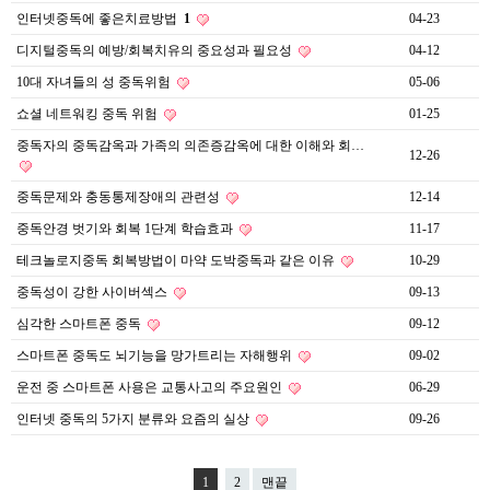
인터넷중독에 좋은치료방법
1
04-23
디지털중독의 예방/회복치유의 중요성과 필요성
04-12
10대 자녀들의 성 중독위험
05-06
쇼셜 네트워킹 중독 위험
01-25
중독자의 중독감옥과 가족의 의존증감옥에 대한 이해와 회…
12-26
중독문제와 충동통제장애의 관련성
12-14
중독안경 벗기와 회복 1단계 학습효과
11-17
테크놀로지중독 회복방법이 마약 도박중독과 같은 이유
10-29
중독성이 강한 사이버섹스
09-13
심각한 스마트폰 중독
09-12
스마트폰 중독도 뇌기능을 망가트리는 자해행위
09-02
운전 중 스마트폰 사용은 교통사고의 주요원인
06-29
인터넷 중독의 5가지 분류와 요즘의 실상
09-26
1
2
맨끝