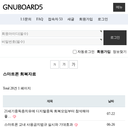
메뉴
1:1문의
FAQ
접속자 53
새글
회원가입
로그인
회
원
로
그
자동로그인
회원가입
정보찾기
인
스마트폰 회복자료
Total 28건
1 페이지
제목
날짜
21세기중독증치유에 디지털중독 회복모임부터 참석해야
07-22
좋…
스마트폰 교내 사용금지법규 실시와 기대효과
06-26