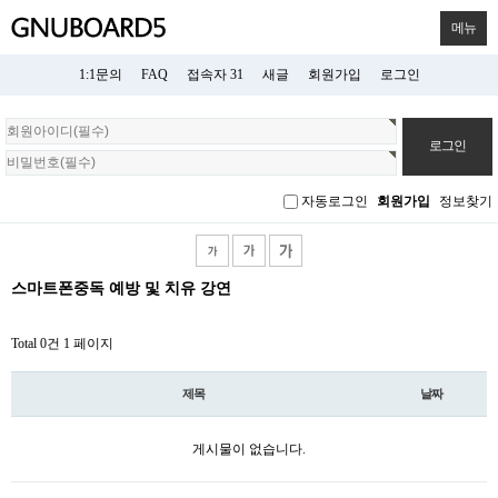
메뉴
1:1문의
FAQ
접속자 31
새글
회원가입
로그인
회
원
로
그
자동로그인
회원가입
정보찾기
인
스마트폰중독 예방 및 치유 강연
Total 0건
1 페이지
제목
날짜
게시물이 없습니다.