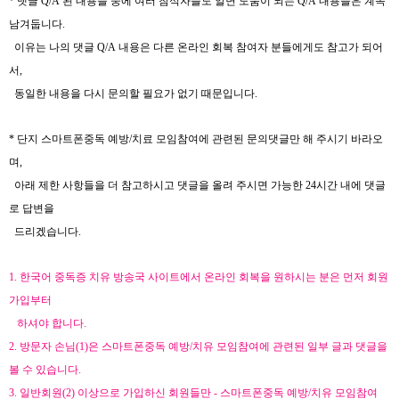
*
댓글
Q/A
된 내용들 중에 여러 참석자들도 알면 도움이 되는
Q/A
내용들은 계속
남겨둡니다
.
이유는 나의 댓글
Q/A
내용은 다른 온라인 회복 참여자 분들에게도 참고가 되어
서
,
동일한 내용을 다시 문의할 필요가 없기 때문입니다
.
*
단지 스마트폰중독 예방
/치료
모임참여에 관련된 문의댓글만 해 주시기 바라오
며
,
아래 제한 사항들을 더 참고하시고 댓글을 올려 주시면 가능한
24
시간 내에
댓글
로 답변을
드리겠습니다
.
1.
한국어 중독증 치유 방송국 사이트에서 온라인 회복을 원하시는 분은 먼저 회원
가입부터
하셔야 합니다
.
2.
방문자 손님
(1)
은 스마트폰중독 예방
/
치유 모임참여에 관련된 일부 글과 댓글을
볼 수 있습니다
.
3.
일반회원
(2)
이상으로 가입하신 회원들만
-
스마트폰중독 예방
/
치유 모임참여