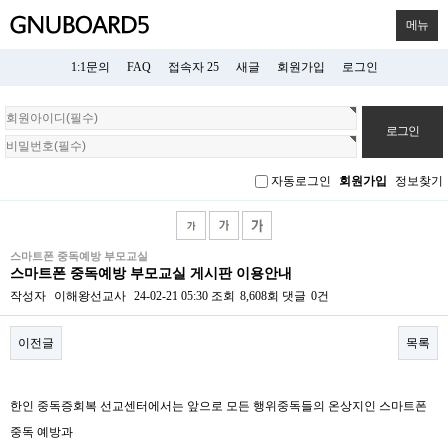
메뉴
1:1문의
FAQ
접속자 25
새글
회원가입
로그인
회
원
로
그
자동로그인
회원가입
정보찾기
인
스마트폰 중독예방 부모교실
스마트폰 중독예방 부모교실 게시판 이용안내
작성자
이해왕선교사
24-02-21 05:30
조회
8,608회
댓글
0건
이전글
목록
본문
한인 중독증회복 선교센터에서는 앞으로 모든 행위중독들의 온상지인 스마트폰
중독 예방과