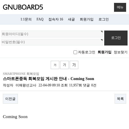
메뉴
1:1문의
FAQ
접속자 16
새글
회원가입
로그인
회
원
로
그
자동로그인
회원가입
정보찾기
인
SMARTPHONE 회복모임
스마트폰중독 회복모임 게시판 안내 - Coming Soon
작성자
이해왕선교사
22-04-09 09:10
조회
11,957회
댓글
0건
이전글
목록
본문
Coming Soon