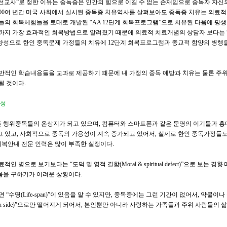
 선교사
”
로 정한 이유는 중독증은 인간의 힘으로 이길 수 없는 존재임으로 중독자 자신
00
여 년간 미국 사회에서 실시된 중독증 치유역사를 살펴보아도 중독증 치유는 의료적
자들의 회복체험들을 토대로 개발된
“AA 12
단계 회복프로그램
”
으로 치유된 다음에 평생
까지 가장 효과적인 회복방법으로 알려졌기 때문에 의료적 치료개념의 상담자 보다는
양성으로 한인 중독문제 가정들의 치유에
12
단계 회복프로그램과 종교적 함양의 병행
반적인 학습내용들을 교과로 제공하기 때문에 내 가정의 중독 예방과 치유는 물론 주위
될 것이다
.
요성
든 행위중독들의 온상지가 되고 있으며
,
컴퓨터와 스마트폰과 같은 문명의 이기들과 흥
고 있고
,
사회적으로 중독의 가용성이 계속 증가되고 있어서
,
실제로 한인 중독가정들도
회복안내 전문 인력은 많이 부족한 실정이다
.
 의료적인 병으로 보기보다는
“
도덕 및 영적 결함
(Moral & spiritual defect)”
으로 보는 경향
움을 구하기가 어려운 상황이다
.
나면
“
수명
(Life-span)”
이 있음을 알 수 있지만
,
중독증에는 그런 기간이 없어서
,
약물이나
 side)”
으로만 떨어지게 되어서
,
본인뿐만 아니라 사랑하는 가족들과 주위 사람들의 