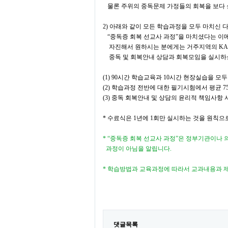
물론 주위의 중독문제 가정들의 회복을 보다 
2)
아래와 같이 모든 학습과정을 모두 마치신 
“
중독증 회복 선교사 과정
”
을 마치셨다는 이
자진해서 원하시는 분에게는 거주지역의
K
중독 및 회복안내 상담과 회복모임을 실시하실
(1) 90
시간 학습교육과
10
시간 현장실습을 모두
(2)
학습과정 전반에 대한 필기시험에서 평균
7
(3)
중독 회복안내 및 상담의 윤리적 책임사항 
*
수료식은
1
년에
1
회만 실시하는 것을 원칙으
* “
중독증 회복 선교사 과정
”
은 정부기관이나 
과정이
아님을 알립니다
.
*
학습방법과 교육과정에 따라서 교과내용과 제
댓글목록