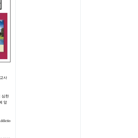
선교사
 심한
에 앞
ddictio