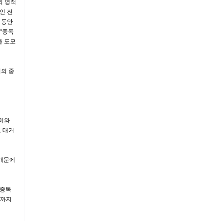
의 영적
인 전
 동안
“
중독
을 도모
의 중
미와
 대거
 때문에
 중독
삶까지