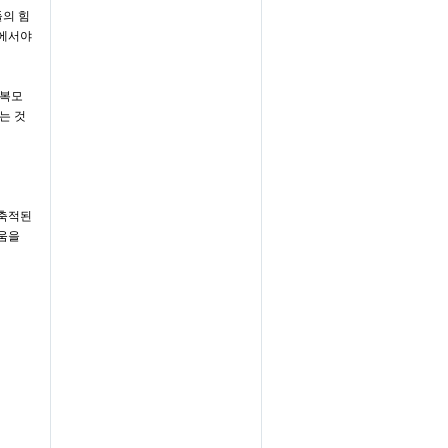
들의 힘
음에서야
회복모
는 것
 축적된
움을