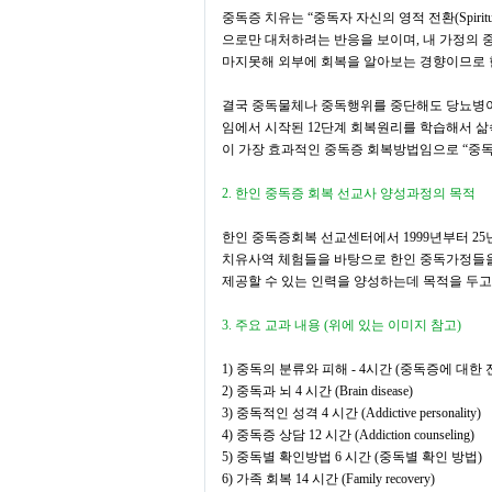
중독증 치유는
“
중독자 자신의 영적 전환
(Spirit
으로만 대처하려는 반응을 보이며
,
내 가정의 
마지못해 외부에 회복을 알아보는 경향이므로
결국 중독물체나 중독행위를 중단해도 당뇨병이
임에서 시작된
12
단계 회복원리를 학습해서 삶
이 가장 효과적인 중독증 회복방법임으로
“
중독
2.
한인 중독증 회복 선교사 양성과정의 목적
한인 중독증회복 선교센터에서
1999
년부터
25
치유사역 체험들을 바탕으로 한인 중독가정들을
제공할 수 있는 인력을 양성하는데 목적을 두고
3.
주요 교과 내용
(
위에 있는 이미지 참고
)
1)
중독의 분류와 피해
- 4
시간
(
중독증에 대한 
2)
중독과 뇌
4
시간
(Brain disease)
3)
중독적인 성격
4
시간
(Addictive personality)
4)
중독증 상담
12
시간
(Addiction counseling)
5)
중독별 확인방법
6
시간
(
중독별 확인 방법
)
6)
가족 회복
14
시간
(Family recovery)