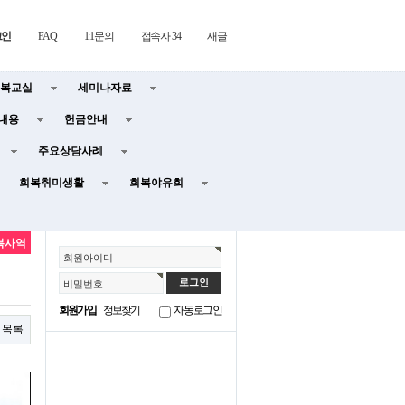
그인
FAQ
1:1문의
접속자 34
새글
복교실
세미나자료
내용
헌금안내
주요상담사례
회복취미생활
회복야유회
복사역
회원아이디
비밀번호
회원가입
정보찾기
자동로그인
목록