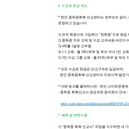
6.
수강료 헌금 제도
*
한인 중독증회복 선교센터는 정부보조 없이
,
운영되고 있습니다
.
1)
먼저 회원으로 가입
해서
"
정회원
"
으로 등업
2)
중독증 치유 교재 및 수강 교과내용 바인더 
3) 4
주를
1
달로 간주함
4) 1:1
교육
-
월
200 (
부부 및 부모 자녀
2
인 교
5) 3
인 이상 그룹 교육
-
월
$150 (
부부 및 부모 
*
모든 수강료 헌금은 선교구좌로 입금되며
,
한인 중독증회복 선교센터의 치유사역 발전
*
아래 링크를 클릭하시면
-
한인 스마트폰중독
-
중독증 회복선교사 양성과정 참석준비 안내
-
https://cafe.daum.net/addictionsmini0B0/WWGZ/
7.
혜택 및 제한사항
1) “
중독증 회복 선교사
”
과정을 이수하면 내 