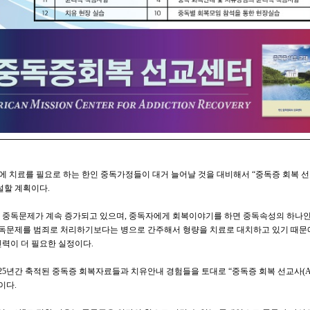
안에 치료를 필요로 하는 한인 중독가정들이 대거 늘어날 것을 대비해서
“
중독증 회복 
설할 계획이다
.
년 중독문제가 계속 증가되고 있으며
,
중독자에게 회복이야기를 하면 중독속성의 하나인
독문제를 범죄로 처리하기보다는 병으로 간주해서 형량을 치료로 대치하고 있기 때문
인력이 더 필요한 실정이다
.
25
년간 축적된 중독증 회복자료들과 치유안내 경험들을 토대로
“
중독증 회복 선교사
(A
이다
.