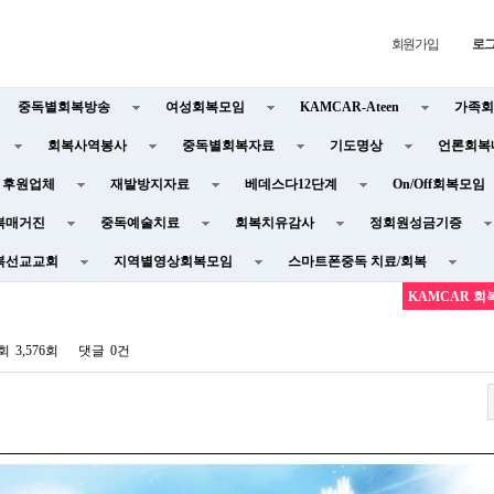
회원가입
로
중독별회복방송
여성회복모임
KAMCAR-Ateen
가족회
회복사역봉사
중독별회복자료
기도명상
언론회복
후원업체
재발방지자료
베데스다12단계
On/Off회복모임
복매거진
중독예술치료
회복치유감사
정회원성금기증
복선교교회
지역별영상회복모임
스마트폰중독 치료/회복
KAMCAR 회
회
3,576회
댓글
0건