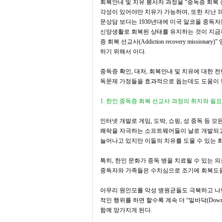
회복안내 및 치유 봉사자 과정을
“
중독증 회복
각성이 있어야만 치유가 가능하며
,
또한 지난
1
문상담 보다는
1930
년대에 미국 알코올 중독
신앙생활로 회복된 상태를 유지하는 것이 지금
증 회복 선교사
(Addiction recovery missionary)”
하기 위해서 이다
.
중독증 확인
,
대처
,
회복안내 및 치유에 대한 전
독문제 가정들을 효과적으로 돕는데도 도움이 
1.
한인 중독증 회복 선교사 과정의 취지와 필
인터넷 개발로 게임
,
도박
,
쇼핑
,
성 중독 등 모
쾌락을 자극하는 소프트웨어들이 날로 개발되
늘어나고 있지만 이들의 치유를 도울 수 있는 
특히
,
한인 문화가 중독 병을 치료될 수 있는
중독자와 가족들은 수치심으로 조기에 회복도
아무리 원인모를 악성 병원균들도 극복하고 
적인 행위를 하면 할수록 계속 더
“
밑바닥
(Down
함께 망가지게 된다
.