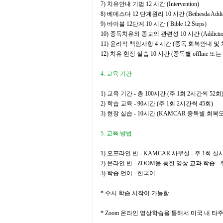
7)
치유안내 기법
12
시간
(Intervention)
8)
베데스다
12
단계원리
10
시간
(Bethesda Addi
9)
바이블
12
단계
10
시간
( Bible 12 Steps)
10)
중독치유와 종교의 관련성
10
시간
(Addictio
11)
윤리적 책임사항
4
시간
(
중독 회복안내 및
12)
치유 현장 실습
10
시간
(
중독별
offline
또는
4.
교육 기간
1)
교육 기간
-
총
100
시간
(
주
1
회
2
시간씩
52
회
2)
학습 교육
- 90
시간
(
주
1
회
2
시간씩
45
회
)
3)
현장 실습
- 10
시간
(KAMCAR
중독별 회복
5.
교육 방법
1)
오프라인 반
- KAMCAR
사무실
-
주
1
회 실
2)
온라인 반
- ZOOM
을 통한 영상 교과 학습
-
3)
학습 언어
-
한국어
*
수시 학습 시작이 가능함
* Zoom
온라인 영상학습을 통해서 미국 내 타주