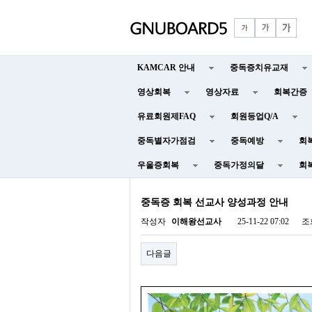
KAMCAR 안내
중독증치유교재
영상회복
영상자료
회복간증
유료회원제FAQ
회원등업Q/A
중독별자가점검
중독예방
회
우울증회복
중독가정의달
회
중독증 회복 선교사 양성과정 안내
작성자
이해왕선교사
25-11-22 07:02
조
다음글