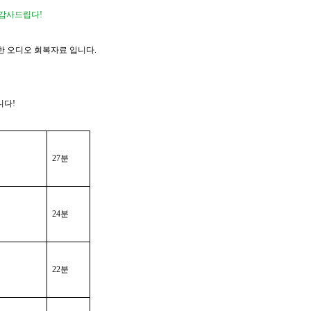
 감사드립다
!
한 오디오 회복자료 입니다
.
니다
!
27
분
24
분
22
분