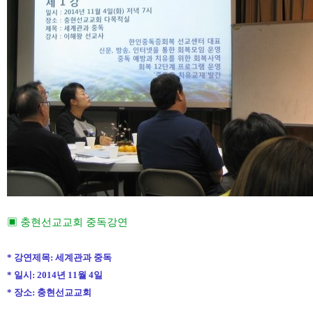
▣
충현선교교회 중독강연
*
강연제목
:
세계관과 중독
*
일시
: 2014
년
11
월
4
일
*
장소
:
충현선교교회