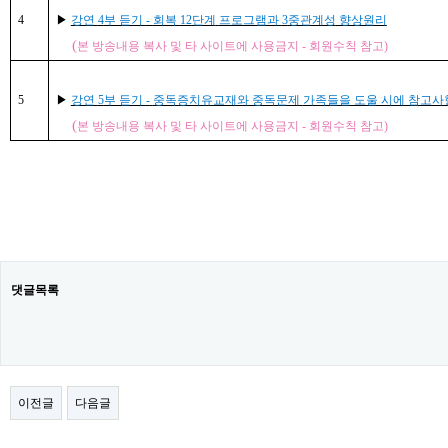
4
▶
강연
4
부 듣기
-
회복
12
단계
프로그램과
3
중관계성
향상원리
(
본 방송내용 복사 및 타 사이트에 사용금지
-
회원수칙 참고
)
5
▶
강연
5
부 듣기
-
중독증치유교재와 중독문제
가족들을 도울 시에 참고사
(
본 방송내용 복사 및 타 사이트에 사용금지
-
회원수칙 참고
)
댓글목록
이전글
다음글