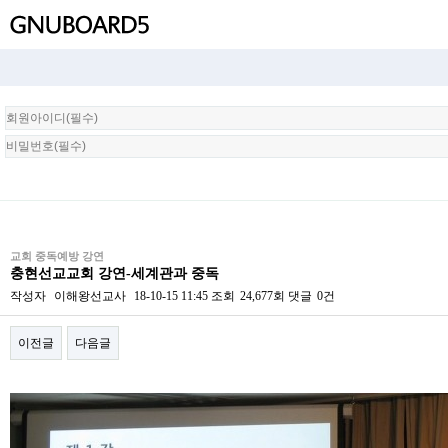
회
원
로
그
인
교회 중독예방 강연
충현선교교회 강연-세계관과 중독
작성자
이해왕선교사
18-10-15 11:45
조회
24,677회
댓글
0건
이전글
다음글
본문