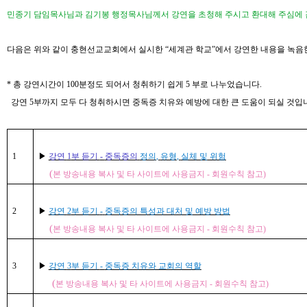
민종기 담임목사님과 김기봉 행정목사님께서 강연을 초청해 주시고 환대해 주심에
다음은 위와 같이 충현선교교회에서 실시한
“
세계관 학교
”
에서 강연한 내용을 녹음
*
총 강연시간이
100
분정도 되어서 청취하기 쉽게
5
부로 나누었습니다
.
강연
5
부까지 모두 다 청취하시면 중독증 치유와 예방에 대한 큰 도움이 되실 것입
1
▶
강연
1
부 듣기
-
중독증의
정의
,
유형
,
실체 및
위험
(
본 방송내용 복사 및 타 사이트에 사용금지
-
회원수칙 참고
)
2
▶
강연
2
부 듣기
-
중독증의 특성과 대처 및 예방 방법
(
본 방송내용 복사 및 타 사이트에 사용금지
-
회원수칙 참고
)
3
▶
강연
3
부 듣기
-
중독증 치유와 교회의 역할
(
본 방송내용 복사 및 타 사이트에 사용금지
-
회원수칙 참고
)