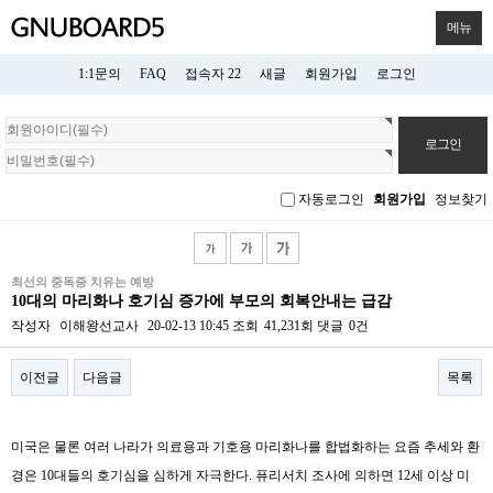
메뉴
1:1문의
FAQ
접속자 22
새글
회원가입
로그인
회
원
로
그
자동로그인
회원가입
정보찾기
인
최선의 중독증 치유는 예방
10대의 마리화나 호기심 증가에 부모의 회복안내는 급감
작성자
이해왕선교사
20-02-13 10:45
조회
41,231회
댓글
0건
이전글
다음글
목록
본문
미국은 물론 여러 나라가 의료용과 기호용 마리화나를 합법화하는 요즘 추세와 환
경은
10
대들의 호기심을 심하게 자극한다
.
퓨리서치 조사에 의하면
12
세 이상 미