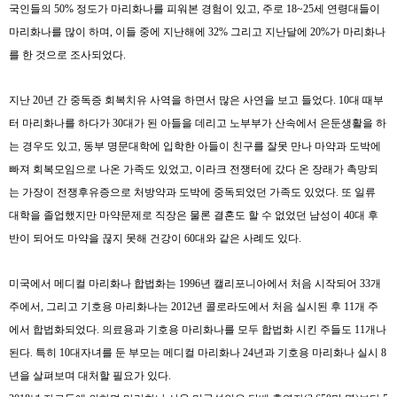
국인들의
50%
정도가 마리화나를 피워본 경험이 있고
,
주로
18~25
세 연령대들이
마리화나를 많이 하며
,
이들 중에 지난해에
32%
그리고 지난달에
20%
가 마리화나
를 한 것으로 조사되었다
.
지난
20
년 간 중독증 회복치유 사역을 하면서 많은 사연을 보고 들었다
. 10
대 때부
터 마리화나를 하다가
30
대가 된 아들을 데리고 노부부가 산속에서 은둔생활을 하
는 경우도 있고
,
동부 명문대학에 입학한 아들이 친구를 잘못 만나 마약과 도박에
빠져 회복모임으로 나온 가족도 있었고
,
이라크 전쟁터에 갔다 온 장래가 촉망되
는 가장이 전쟁후유증으로 처방약과 도박에 중독되었던 가족도 있었다
.
또 일류
대학을 졸업했지만 마약문제로 직장은 물론 결혼도 할 수 없었던 남성이
40
대 후
반이 되어도 마약을 끊지 못해 건강이
60
대와 같은 사례도 있다
.
미국에서 메디컬 마리화나 합법화는
1996
년 캘리포니아에서 처음 시작되어
33
개
주에서
,
그리고 기호용 마리화나는
2012
년 콜로라도에서 처음 실시된 후
11
개 주
에서 합법화되었다
.
의료용과 기호용 마리화나를 모두 합법화 시킨 주들도
11
개나
된다
.
특히
10
대자녀를 둔 부모는 메디컬 마리화나
24
년과 기호용 마리화나 실시
8
년을 살펴보며 대처할 필요가 있다
.