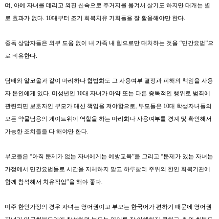
며
,
아예 자녀를 데리고 외진 산속으로 주거지를 옮겨서 살기도 하지만 대개는 별
로 효과가 없다
. 10
대부터 조기 회복치유 기회들을 잘 활용해야만 한다
.
중독 상담자들은 외부 도움 없이 내 가족 내 힘으로만 대처하는 것을
“
민간요법
”
으
로 비유한다
.
담배와 알코올과 같이 마리하나 합법화도 그 사용여부 결정과 피해의 책임을 사용
자 본인에게 있다
.
미성년인
10
대 자녀가 마약 또는 다른 중독적인 행위로 범죄에
관련되면 보호자인 부모가 대신 책임을 져야함으로
,
부모들은
10
대 학생자녀들의
모든 약물남용의 게이트위이 역할을 하는 마리화나 사용여부를 경계 및 확인해서
가능한 조치들을 다 해야만 한다
.
부모들은
“
아직 문제가 없는 자녀에게는 예방교육
”
을 그리고
“
문제가 있는 자녀는
가정에서 민간요법들로 시간을 지체하지 말고 하루빨리 주위의 한인 회복기관에
함께 참석해서 치유작업
”
을 해야 좋다
.
미주 한인가정의 경우 자녀는 영어권이고 부모는 한국어가 편하기 때문에 영어권