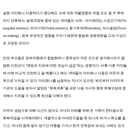
설령 마리화나 사용하다가 중단해도 뇌에 대한 약물영향은 며칠 또는 몇 주 후에
까지 잔류해서
,
발육과정에 중에 있는
10
대들의 뇌에
-
아이큐
(IQ),
시공간기억
(Vis
uospatial memory),
언어기억
(Verbal memory),
동기부여
(Motivation),
의사결정
(Decisi
on-making) -
등에 부정적인 영향을 미치기 때문에 합법화 영령제한을
21
세 이상으
로 규정한 것이다
.
반면 부모들은 정부차원에서 합법화하니 중독성이 적은 것으로 생각해서인지 합
법화 이전보다
“
예방과 치유에 대한 관심이 급감
”
하는 경향이다
.
비록 다른 마약들
에 비해 비교적 안전하고 덜 해롭다고 해도
10
대들의 마리화나 사용은 의존과 중
독으로 이어질 수 있다
.
마리화나를 남용하는 자녀가 있으면
,
부모부터 마약치유
기관의 도움을 받아서 알맞은
“
회복계획
”
을 세운 다음 자녀와 함께 회복모임에 참
석해서 치유될 수 있도록 최선을 다해야 한다
.
아무리 생업으로 바빠 시간이 없어도 자녀의 미래를 위해 온 가족이 한마음으로
회복작업을 시작해야한다
.
개별적으로 마약친구들을 못 만나게 하거나 학교를 옮
기고
,
자녀와 함께 멀리 장기간 여행을 가거나 한국 친척집에 보내는 사례도 있으