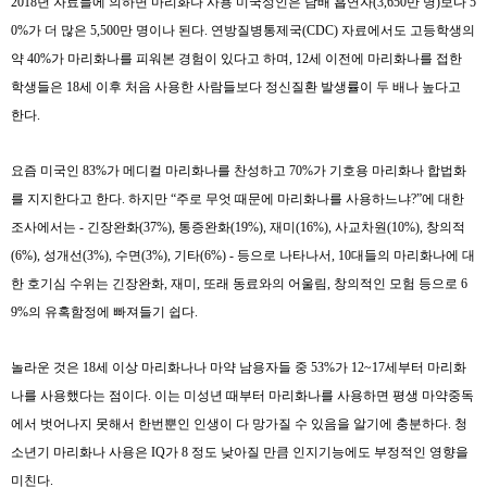
2018
년 자료들에 의하면 마리화나 사용 미국성인은 담배 흡연자
(3,650
만 명
)
보다
5
0%
가 더 많은
5,500
만 명이나 된다
.
연방질병통제국
(CDC)
자료에서도 고등학생의
약
40%
가 마리화나를 피워본 경험이 있다고 하며
, 12
세 이전에 마리화나를 접한
학생들은
18
세 이후 처음 사용한 사람들보다 정신질환 발생률이 두 배나 높다고
한다
.
요즘 미국인
83%
가 메디컬 마리화나를 찬성하고
70%
가 기호용 마리화나 합법화
를 지지한다고 한다
.
하지만
“
주로 무엇 때문에 마리화나를 사용하느냐
?”
에 대한
조사에서는
-
긴장완화
(37%),
통증완화
(19%),
재미
(16%),
사교차원
(10%),
창의적
(6%),
성개선
(3%),
수면
(3%),
기타
(6%) -
등으로 나타나서
, 10
대들의 마리화나에 대
한 호기심 수위는 긴장완화
,
재미
,
또래 동료와의 어울림
,
창의적인 모험 등으로
6
9%
의 유혹함정에 빠져들기 쉽다
.
놀라운 것은
18
세 이상 마리화나나 마약 남용자들 중
53%
가
12~17
세부터 마리화
나를 사용했다는 점이다
.
이는 미성년 때부터 마리화나를 사용하면 평생 마약중독
에서 벗어나지 못해서 한번뿐인 인생이 다 망가질 수 있음을 알기에 충분하다
.
청
소년기 마리화나 사용은
IQ
가
8
정도 낮아질 만큼 인지기능에도 부정적인 영향을
미친다
.