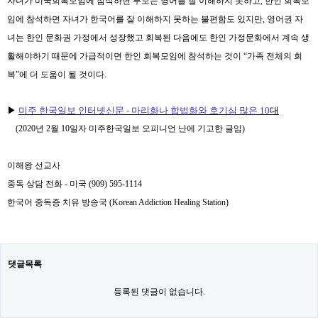
자녀가 미국회복모임에 참석하면 부모는 영어를 잘 이해하지 못하고
,
한인 회복모
임에 참석하면 자녀가 한국어를 잘 이해하지 못하는 불편함도 있지만
,
영어권 자
녀는 한인 문화권 가정에서 성장했고 회복된 다음에도 한인 가정문화에서 계속 생
활해야하기 때문에 가급적이면 한인 회복모임에 참석하는 것이
“
가족 전체의 회
복
”
에 더 도움이 될 것이다
.
▶
미주 한국일보 인터넷신문
-
마리화나 합법화와 호기심 많은
10
대
(2020
년
2
월
10
일자 미주한국일보 오피니언 난에 기고한 글임
)
이해왕 선교사
중독 상담 전화
-
미국
(909) 595-1114
한국어 중독증 치유 방송국
(Korean Addiction Healing Station)
댓글목록
등록된 댓글이 없습니다.