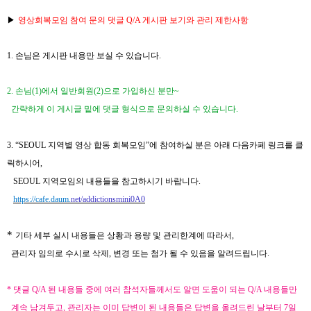
▶
영상회복모임 참여 문의 댓글
Q/A
게시판 보기와 관리 제한사항
1.
손님은 게시판 내용만 보실 수 있습니다.
2. 손님(1)에서
일반
회원(2)
으로 가입하신 분만~
간략하게 이 게시글 밑에
댓글 형식으로 문의하실
수 있습니다.
3.
“SEOUL
지역별 영상 합동 회복모임
”
에 참여하실 분은 아래 다음카페 링크를 클
릭하시어
,
SEOUL
지역모임의 내용들을 참고하시기 바랍니다
.
https://cafe.daum.
net/addictionsmini0A0
*
기타 세부 실시 내용들은 상황과 용량 및 관리한계에 따라서,
관리자 임의로 수시로 삭제, 변경 또는 첨가
될 수 있음을 알려드립니다
.
* 댓글
Q/A 된
내용들 중에 여러 참석자들께서도 알면 도움이 되는
Q/A
내용들만
계속 남겨두고, 관리자는 이미 답변이 된 내용들은 답변을 올려드린 날부터 7일