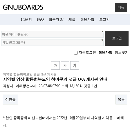
메뉴
1:1문의
FAQ
접속자 37
새글
회원가입
로그인
회
원
로
그
자동로그인
회원가입
정보찾기
인
지역별 합동회복모임 댓글 Q/A 게시판
지역별 영상 합동회복모임 참여문의 댓글 Q/A 게시판 안내
작성자
이해왕선교사
20-07-06 07:00
조회
18,169회
댓글
1건
이전글
목록
본문
*
한인 중독증회복 선교센터에서는
2022
년
10
월 20일부터 지역별 시차를 고려해
서,