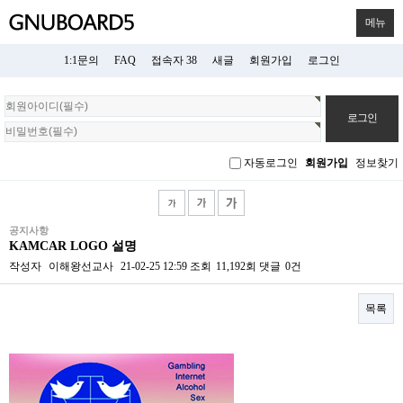
메뉴
1:1문의
FAQ
접속자 38
새글
회원가입
로그인
회
원
로
그
자동로그인
회원가입
정보찾기
인
공지사항
KAMCAR LOGO 설명
작성자
이해왕선교사
21-02-25 12:59
조회
11,192회
댓글
0건
목록
본문