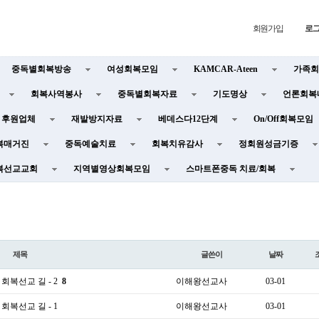
회원가입
로
중독별회복방송
여성회복모임
KAMCAR-Ateen
가족회
회복사역봉사
중독별회복자료
기도명상
언론회복
후원업체
재발방지자료
베데스다12단계
On/Off회복모임
복매거진
중독예술치료
회복치유감사
정회원성금기증
복선교교회
지역별영상회복모임
스마트폰중독 치료/회복
제목
글쓴이
날짜
복선교 길 - 2​
8
이해왕선교사
03-01
복선교 길 - 1
이해왕선교사
03-01