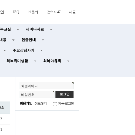
그인
FAQ
1:1문의
접속자 47
새글
복교실
세미나자료
내용
헌금안내
주요상담사례
회복취미생활
회복야유회
회원아이디
비밀번호
회원가입
정보찾기
자동로그인
조회
2
1