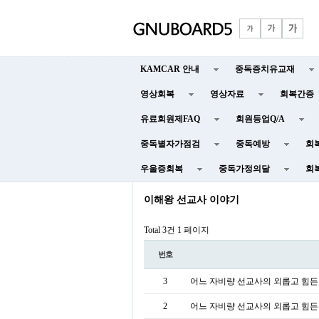
KAMCAR 안내
중독증치유교재
영상회복
영상자료
회복간증
유료회원제FAQ
회원등업Q/A
중독별자가점검
중독예방
회
우울증회복
중독가정의달
회
이해왕 선교사 이야기
Total 3건
1 페이지
번호
3
어느 자비량 선교사의 외롭고 힘든 회
2
어느 자비량 선교사의 외롭고 힘든 회