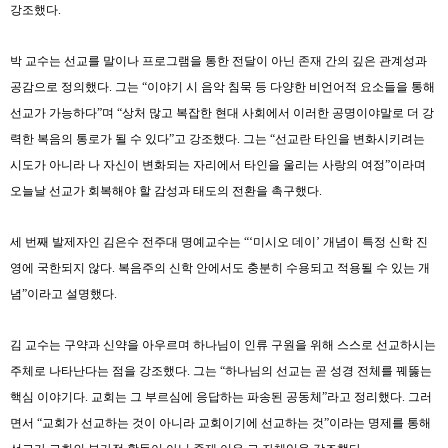
강조했다
.
박 교수는 선교를 말이나 프로그램을 통한 전달이 아닌 존재 간의 깊은 관계성과
공감으로 정의했다
.
그는
“
이야기 시 음악 침묵 등 다양한 비언어적 요소들을 통해
선교가 가능하다
”
며
“
상처 많고 복잡한 현대 사회에서 이러한 공명이야말로 더 강
력한 복음의 통로가 될 수 있다
”
고 강조했다
.
그는
“
선교란 타인을 변화시키려는
시도가 아니라 나 자신이 변화되는 자리에서 타인을 울리는 사랑의 여정
”
이라며
오늘날 선교가 회복해야 할 감성과 태도의 전환을 촉구했다
.
세 번째 발제자인 김은수 전주대 명예교수는
“‘
미시오 데이
’
개념이 특정 신학 진
영에 국한되지 않다
.
복음주의 신학 안에서도 충분히 수용되고 적용될 수 있는 개
념
”
이라고 설명했다
.
김 교수는 구약과 신약을 아우르며 하나님이 인류 구원을 위해 스스로 선교하시는
주체로 나타난다는 점을 강조했다
.
그는
“
하나님의 선교는 곧 성경 전체를 꿰뚫는
핵심 이야기다
.
교회는 그 부르심에 응답하는 파송된 공동체
”
라고 정리했다
.
그러
면서
“
교회가 선교하는 것이 아니라 교회이기에 선교하는 것
”
이라는 명제를 통해