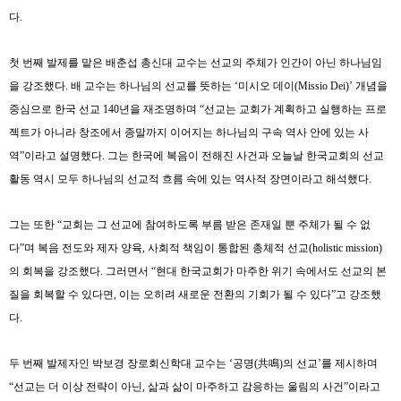
다
.
첫 번째 발제를 맡은 배춘섭 총신대 교수는 선교의 주체가 인간이 아닌 하나님임
을 강조했다
.
배 교수는 하나님의 선교를 뜻하는
‘
미시오 데이
(Missio Dei)’
개념을
중심으로 한국 선교
140
년을 재조명하며
“
선교는 교회가 계획하고 실행하는 프로
젝트가 아니라 창조에서 종말까지 이어지는 하나님의 구속 역사 안에 있는 사
역
”
이라고 설명했다
.
그는 한국에 복음이 전해진 사건과 오늘날 한국교회의 선교
활동 역시 모두 하나님의 선교적 흐름 속에 있는 역사적 장면이라고 해석했다
.
그는 또한
“
교회는 그 선교에 참여하도록 부름 받은 존재일 뿐 주체가 될 수 없
다
”
며 복음 전도와 제자 양육
,
사회적 책임이 통합된 총체적 선교
(holistic mission)
의 회복을 강조했다
.
그러면서
“
현대 한국교회가 마주한 위기 속에서도 선교의 본
질을 회복할 수 있다면
,
이는 오히려 새로운 전환의 기회가 될 수 있다
”
고 강조했
다
.
두 번째 발제자인 박보경 장로회신학대 교수는
‘
공명
(
共鳴
)
의 선교
’
를 제시하며
“
선교는 더 이상 전략이 아닌
,
삶과 삶이 마주하고 감응하는 울림의 사건
”
이라고