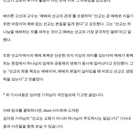
선교가 교회의 부가적 활동이 아닌 존재 이유 그 자체임을 강조했다
.
배아론 고신대 교수는
‘
예배와 선교의 관계
’
를 조명하며
“
선교는 곧 예배로 이끌기
위한 여정이며 예배 없는 선교는 본질을 잃게 된다
”
고 강조했다
.
그는
“
선교는 하
나님을 예배하는 자를 세우는 것이고 예배는 선교의 가장 궁극적인 열매
”
라고 말
했다
.
또한 선교지에서의 예배 회복은 단순한 의식 이상의 의미를 갖는다며 예배가 회복
되는 현장에서 하나님의 임재와 공동체의 변화가 동시에 일어난다고 진단했다
.
그
는
“
선교의 최종 목표는 예배이며
,
예배의 본질이 살아있을 때 비로소 선교도 생명
력을 갖는다
”
고 덧붙였다
.
*
위 기사내용은 김아영 기자님이 국민일보에 기고한 글입니다
.
아래 링크를 클릭하시면
, daum
사이트에 소개된
김아영 기자님의
“
선교는 교회가 아니라 하나님이 주도하시는 일입니다
”
기사내
용과 사진들을 함께 보실 수 있습니다
.