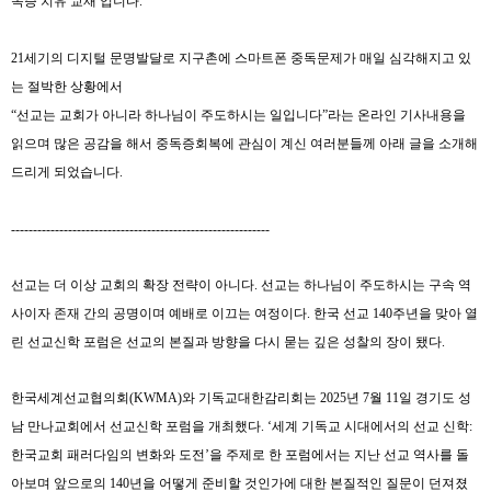
독증 치유 교재 입니다
.
21
세기의 디지털 문명발달로 지구촌에 스마트폰 중독문제가 매일 심각해지고 있
는 절박한 상황에서
“
선교는 교회가 아니라 하나님이 주도하시는 일입니다
”
라는 온라인 기사내용을
읽으며 많은 공감을 해서 중독증회복에 관심이 계신 여러분들께 아래 글을 소개해
드리게 되었습니다
.
-----------------------------------------------------------
선교는 더 이상 교회의 확장 전략이 아니다
.
선교는 하나님이 주도하시는 구속 역
사이자 존재 간의 공명이며 예배로 이끄는 여정이다
.
한국 선교
140
주년을 맞아 열
린 선교신학 포럼은 선교의 본질과 방향을 다시 묻는 깊은 성찰의 장이 됐다
.
한국세계선교협의회
(KWMA)
와 기독교대한감리회는
2025
년
7
월
11
일 경기도 성
남 만나교회에서 선교신학 포럼을 개최했다
. ‘
세계 기독교 시대에서의 선교 신학
:
한국교회 패러다임의 변화와 도전
’
을 주제로 한 포럼에서는 지난 선교 역사를 돌
아보며 앞으로의
140
년을 어떻게 준비할 것인가에 대한 본질적인 질문이 던져졌