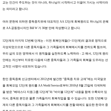
교는 인간이 주도하는 것이 아니라
,
하나님이 시작하시고 이끌어 가시는 사역이라
는 의미라고 합니다
.
여러 문헌에 의하면 중독증치유에 대표적인
AA 12
단계 회복원리도 하나님의 은혜
로
AA
공동창시자인
Bill W
가
30
분 만에 작성했다고 합니다
.
12
단계의 마지막
12
번째 단계는
-
이전 회복단계들
(1~11
단계
)
의 결과로 영적으로
각성되었으므로 다른 중독자들과 그 가족들에게 회복메시지를 전하도록 힘쓰며
,
우리 삶의 모든 영역에서 이 원칙들을 실천하도록 노력하라
-
고 해서
, 12
단계 원리
안에는 자신부터 치유된 다음에 다른 중독자들과 그 가족들의 회복을 도우라는 선
교적인 사명이 내포되어 있습니다
.
한인 중독증회 선교센터에서
2012
년에 발간한
“
중독증 치유 교재
”
에는 미국알코
올 회복모임
12
단계 원리를
AA World Service
로부터
2010
년
8
월
25
일에 각색허락
을 받은
“
베데스다 지원그룹
12
단계
”
와
“
바이블
12
단계
”
내용을 함께 수록되어 있
어서
,
중독된 본인은 물론 가족들까지 회복작업을 할 수 있습니다
.
또한
12
번째 단
계의 다른 중독자들과 그 가족들에게 회복메시지를 전할 때에도 필요한 한국어 중