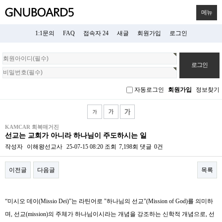
메뉴
1:1문의
FAQ
접속자 24
새글
회원가입
로그인
회
원
로
그
자동로그인
회원가입
정보찾기
인
KAMCAR 회복매거진
선교는 교회가 아니라 하나님이 주도하시는 일
작성자
이해왕선교사
25-07-15 08:20
조회
7,198회
댓글
0건
이전글
다음글
목록
본문
“
미시오 데이
(Missio Dei)”
는 라틴어로
"
하나님의 선교
"(Mission of God)
를 의미하
며
,
선교
(mission)
의 주체가 하나님이시라는 개념을 강조하는 신학적 개념으로
,
선