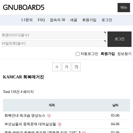
메뉴
1:1문의
FAQ
접속자 38
새글
회원가입
로그인
회
원
로
그
자동로그인
회원가입
정보찾기
인
KAMCAR 회복매거진
Total 118건
4 페이지
제목
날짜
회복안내 워크숍 영상뉴스
05-06
부모님들의 중독문제 대처실상들
04-06
중독 예방과 회복에 필요한 “중독증 치유 교재”
3
02-06