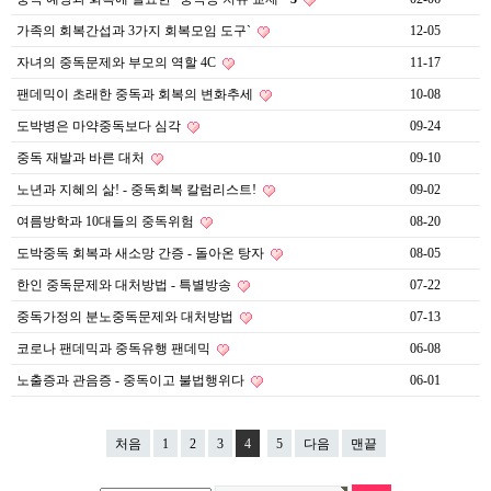
가족의 회복간섭과 3가지 회복모임 도구`
12-05
자녀의 중독문제와 부모의 역할 4C
11-17
팬데믹이 초래한 중독과 회복의 변화추세
10-08
도박병은 마약중독보다 심각
09-24
중독 재발과 바른 대처
09-10
노년과 지혜의 삶! - 중독회복 칼럼리스트!
09-02
여름방학과 10대들의 중독위험
08-20
도박중독 회복과 새소망 간증 - 돌아온 탕자
08-05
한인 중독문제와 대처방법 - 특별방송
07-22
중독가정의 분노중독문제와 대처방법
07-13
코로나 팬데믹과 중독유행 팬데믹
06-08
노출증과 관음증 - 중독이고 불법행위다
06-01
처음
1
2
3
4
5
다음
맨끝