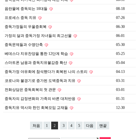
음란물에 중독되는 10대들
08-18
프로세스 중독 치유
07-26
중독가정들의 우울증회복
06-30
가정의 달과 중독가정 자녀들의 최고선물
06-01
중독문제들과 수명단축
05-30
베데스다 치유찬양을 통한 12단계 학습
05-25
스마트폰 남용과 중독치유불감증 확산
05-04
중독가정 야유회에 참석했다가 회복된 나의 스토리
04-13
코로나와 불경기로 증가된 도벽중독과 치유
03-31
전화상담은 중독회복의 첫 관문
03-01
중독자의 감정변화와 가족의 바른 대처반응
01-31
중독치유 역사와 한인 회복모임 교재들
12-30
처음
1
2
3
4
5
다음
맨끝