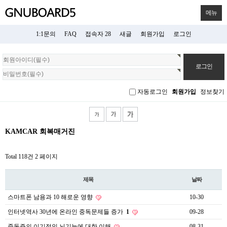
메뉴
1:1문의
FAQ
접속자 28
새글
회원가입
로그인
회
원
로
그
자동로그인
회원가입
정보찾기
인
KAMCAR 회복매거진
Total 118건
2 페이지
제목
날짜
스마트폰 남용과 10 해로운 영향
10-30
인터넷역사 30년에 온라인 중독문제들 증가
1
09-28
중독증의 이기적인 뇌기능에 대한 이해
08-31