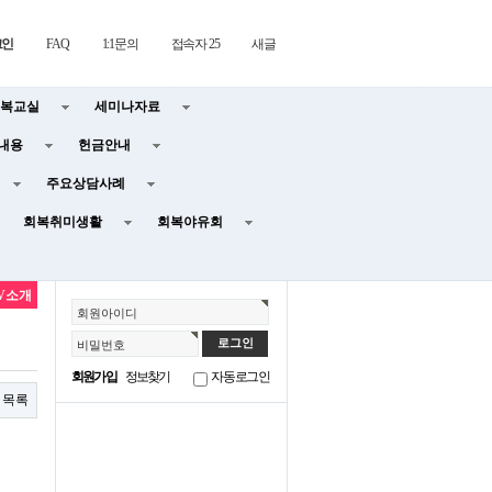
그인
FAQ
1:1문의
접속자 25
새글
복교실
세미나자료
내용
헌금안내
주요상담사례
회복취미생활
회복야유회
TV소개
회원아이디
비밀번호
회원가입
정보찾기
자동로그인
목록