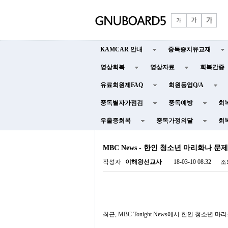
KAMCAR 안내
중독증치유교재
영상회복
영상자료
회복간증
유료회원제FAQ
회원등업Q/A
중독별자가점검
중독예방
회
우울증회복
중독가정의달
회
MBC News - 한인 청소년 마리화나 문제
작성자
이해왕선교사
18-03-10 08:32
조
최근, MBC Tonight News
에서 한인 청소년 마