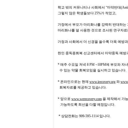
학교 밖의 커뮤니티나 사회에서
“
마약반대
(Ant
그렇지 않은 학생들보다
25%
가 적었고
,
가정에서 부모가 마리화나를 강력히 반대하는 
마리화나를 덜 사용한 것으로 조사된 연구자
가정과 사회에서 더 신경을 쓸수록 더욱 예방
한인 중독증회복 선교센터에서 마약중독 예방과
*
매주 수요일 저녁
8 PM ~10PM
에 부모와 자
수
있는 약물 회복모임을 실시하고 있습니다
.
*
온라인으로는 현재
www.irecovery.org
와
www.
회복자료를 제공하고 있습니다
.
*
앞으로
www.werecovery.com
을 제작해서 가
가능하도록 최선을 다할 예정입니다
.
*
상담전화는
909-595-1114
입니다
.