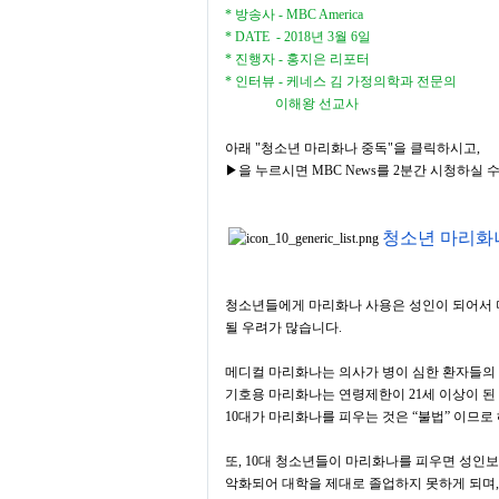
* 방송사
- MBC America
* DATE
- 2018
년
3
월
6
일
* 진행자
-
홍지은 리포터
* 인터뷰
-
케네스 김 가정의학과 전문의
이해왕 선교사
아래 "청소년 마리화나 중독"을 클릭하시고,
▶을 누르시
면 MBC News를
2분간
시청하실 수
청소년
마리화나 
청소년들에게 마리화나 사용은 성인이 되어서 
될 우려가 많습니다
.
메디컬 마리화나는 의사가 병이 심한 환자들의
기호용 마리화나는 연령제한이
21
세 이상이 된
10
대가 마리화나를 피우는 것은
“
불법
”
이므로 
또
, 10
대 청소년들이 마리화나를 피우면 성인보
악화되어 대학을 제대로 졸업하지 못하게 되며