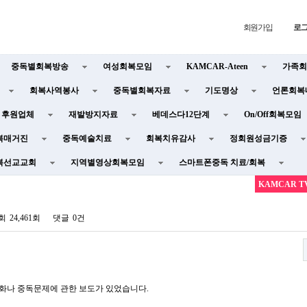
회원가입
로
중독별회복방송
여성회복모임
KAMCAR-Ateen
가족회
회복사역봉사
중독별회복자료
기도명상
언론회복
후원업체
재발방지자료
베데스다12단계
On/Off회복모임
복매거진
중독예술치료
회복치유감사
정회원성금기증
복선교교회
지역별영상회복모임
스마트폰중독 치료/회복
KAMCAR 
회
24,461회
댓글
0건
리화나 중독문제에 관한 보도가 있었습니다
.