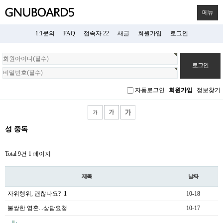
메뉴
1:1문의
FAQ
접속자 22
새글
회원가입
로그인
회
원
로
그
자동로그인
회원가입
정보찾기
인
성 중독
Total 9건
1 페이지
제목
날짜
자위행위, 괜찮나요?
1
10-18
불쌍한 영혼...상담요청
10-17