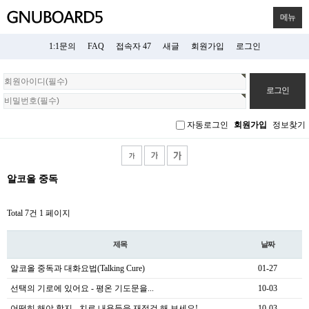
메뉴
1:1문의
FAQ
접속자 47
새글
회원가입
로그인
회
원
로
그
자동로그인
회원가입
정보찾기
인
알코올 중독
Total 7건
1 페이지
제목
날짜
알코올 중독과 대화요법(Talking Cure)
01-27
선택의 기로에 있어요 - 평온 기도문을...
10-03
어떡히 해야 할지 - 치료 내용들을 재점검 해 보세요!
10-03