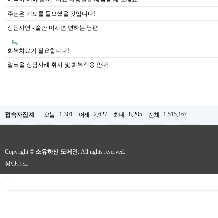
주님은 기도를 들으셨을 것입니다!
상담사연 - 술만 마시면 변하는 남편
회복치료가 필요합니다!
알코올 상담사례 취지 및 회복적용 안내!
1,301
2,627
8,205
1,515,167
접속자집계
오늘
어제
최대
전체
Copyright ©
소유하신 도메인.
All rights reserved.
상단으로