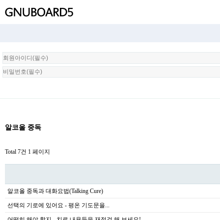
회
원
로
그
인
알코올 중독
Total 7건
1 페이지
알코올 중독과 대화요법(Talking Cure)
선택의 기로에 있어요 - 평온 기도문을...
어떡히 해야 할지 - 치료 내용들을 재점검 해 보세요!