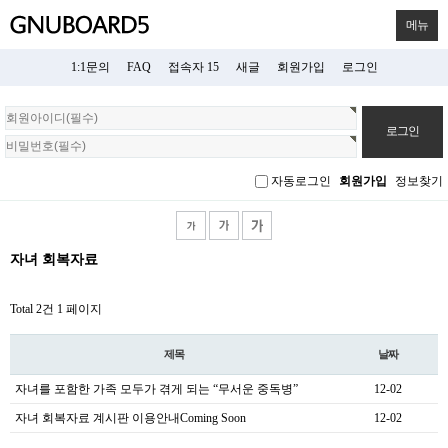
메뉴
1:1문의
FAQ
접속자 15
새글
회원가입
로그인
회
원
로
그
자동로그인
회원가입
정보찾기
인
자녀 회복자료
Total 2건
1 페이지
제목
날짜
자녀를 포함한 가족 모두가 겪게 되는 “무서운 중독병”
12-02
자녀 회복자료 계시판 이용안내Coming Soon
12-02