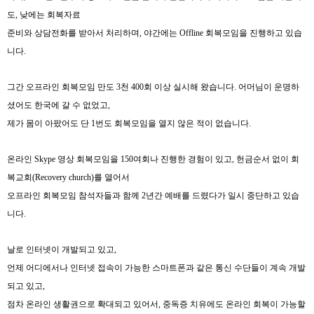
도
,
낮에는 회복자료
준비와 상담전화를 받아서 처리하며
,
야간에는
Offline
회복모임을 진행하고 있습
니다
.
그간 오프라인 회복모임 만도
3
천
400
회 이상 실시해 왔습니다
.
어머님이 운명하
셨어도 한국에 갈 수 없었고
,
제가 몸이 아팠어도
단
1
번도 회복모임을 열지 않은 적이 없습니다
.
온라인
Skype
영상 회복모임을
150
여회나 진행한 경험이 있고
,
헌금순서 없이 회
복교회
(Recovery church)
를 열어서
오프라인 회복모임 참석자들과 함께
2
년간 예배를 드렸다가 일시 중단하고 있습
니다
.
날로 인터넷이 개발되고 있고
,
언제 어디에서나 인터넷 접속이 가능한 스마트폰과 같은 통신 수단들이
계속 개발
되고 있고
,
점차 온라인 생활권으로 확대되고 있어서, 중독증 치유에도 온라인 회복이 가능할