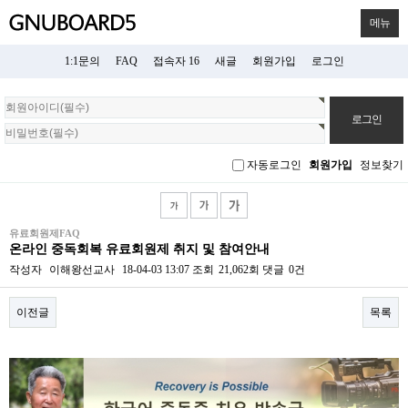
메뉴
1:1문의
FAQ
접속자 16
새글
회원가입
로그인
회
원
로
그
자동로그인
회원가입
정보찾기
인
유료회원제FAQ
온라인 중독회복 유료회원제 취지 및 참여안내
작성자
이해왕선교사
18-04-03 13:07
조회
21,062회
댓글
0건
이전글
목록
본문