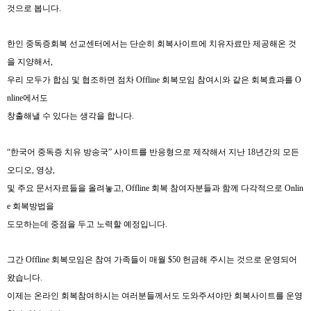
것으로 봅니다.
한인 중독증회복 선교센터에서는 단순히 회복사이트에 치유자료만 제공해온 것
을 지양해서
,
우리 모두가 합심 및 협조하면 점차
Offline
회복모임 참여시와 같은 회복효과를
O
nline
에서도
창출해낼 수 있다는 생각을 합니다.
“
한국어 중독증 치유 방송국
”
사이트를 반응형으로 제작해서 지난
18
년간의 모든
오디오
,
영상
,
및 주요 문서자료들을 올려놓고
, Offline
회복 참여자분들과 함께 다각적으로
Onlin
e
회복방법을
도모하는데 중점을 두고 노력할 예정입니다
.
그간
Offline
회복모임은 참여 가족들이 매월
$50
헌금해 주시는 것으로 운영되어
왔습니다
.
이제는
온라인 회복참여하시는 여러분들께서도 도와주셔야만 회복사이트를 운영