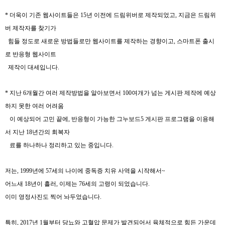
*
더욱이 기존 웹사이트들은
15
년 이전에 드림위버로 제작되었고
,
지금은 드림위
버 제작자를 찾기가
힘들 정도로 새로운 방법들로만 웹사이트를 제작하는 경향이고
,
스마트폰 출시
로 반응형 웹사이트
제작이 대세입니다
.
*
지난
6
개월간 여러 제작방법을 알아보면서
100
여개가 넘는 게시판 제작에 예상
하지 못한 여러 어려움
이 예상되어 고민 끝에
,
반응형이 가능한 그누보드5 게시판 프로그램을 이용해
서 지난
18
년간의 회복자
료를 하나하나 정리하고 있는 중입니다
.
저는
, 1999
년에
57
세의 나이에 중독증 치유 사역을 시작해서
~
어느새
18
년이 흘러
,
이제는
76
세의 고령이 되었습니다
.
이미 영정사진도 찍어 놔두었습니다
.
특히
, 2017
년
1
월부터 당뇨와 고혈압 문제가 발견되어서 육체적으로 힘든 가운데