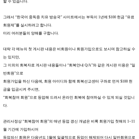
할 수 있습니다
.
그래서
“
한국어 중독증 치유 방송국
”
사이트에서는 부득이 1년에 $100 헌금
“
유료
회원제
”
를 실시하려고 합니다.
미리 여러분들의 양해를 구합니다
.
대략 각 메뉴의 첫 게시판 내용은 비회원이나 회원가입으로도 보시며 참고하실 수
는 있지만
,
그 이외의 회복자료 게시판 내용들이나
“
회복안내
Q/A”
와 같은 게시판 이용은
“
일
반회원
”
으로
회원가입을 하신 다음에
,
회원 아이디와 함께 회복선교센터 구좌로 먼저
$100
헌
금을 입금시켜 주시면,
“
회복참여 회원
”
으로 등업해 드려서 온라인 회복에 참여하실 수 있게 되실 것입니
다
.
관리사정상
“
회복참여 회원
”
의 매년 등업 갱신 개념은 비록 회원가입 첫해의
1~11
월 기간에 가입하시어
등업되신 회원은 다음년도
1
월에 일괄적으로 등업이 해제되어 다시 일반회원으로