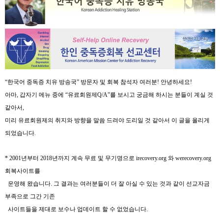
“
한국어 중독증 치유 방송국
” 방문자 및
회복 참석자 여러분
!
안녕하세요!
아마
,
갑자기 메뉴 중에
“
유료회원제
Q/A
”
를 보시고 궁금해 하시는 분들이 계실 것
같아서
,
미리 유료회원제의 취지와 방향을 말씀 드려야 도리일 것 같아서
이 글을 올리게
되었습니다
.
* 2001
년부터
2018
년까지 계속 무료 및 무기명으로
irecovery.org
와
werecovery.org
회복사이트를
운영해 왔습니다
.
그 결과는 여러분들이 더 잘 아실 수 있는 것과 같이 선교자금
부족으로 그간 기존
사이트들을 제대로 보수나 업데이트 할 수 없었습니다
.