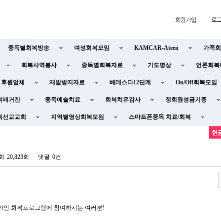
회원가입
로
중독별회복방송
여성회복모임
KAMCAR-Ateen
가족회
회복사역봉사
중독별회복자료
기도명상
언론회복
후원업체
재발방지자료
베데스다12단계
On/Off회복모임
복매거진
중독예술치료
회복치유감사
정회원성금기증
복선교교회
지역별영상회복모임
스마트폰중독 치료/회복
헌
회
20,823회
댓글
0건
라인 회복프로그램에 참여하시는 여러분
!