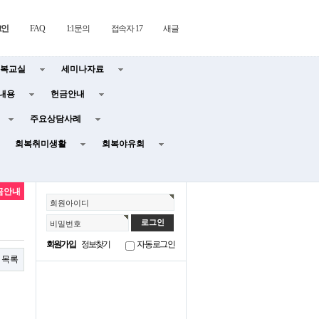
그인
FAQ
1:1문의
접속자 17
새글
복교실
세미나자료
내용
헌금안내
주요상담사례
회복취미생활
회복야유회
금안내
회원아이디
비밀번호
회원가입
정보찾기
자동로그인
목록