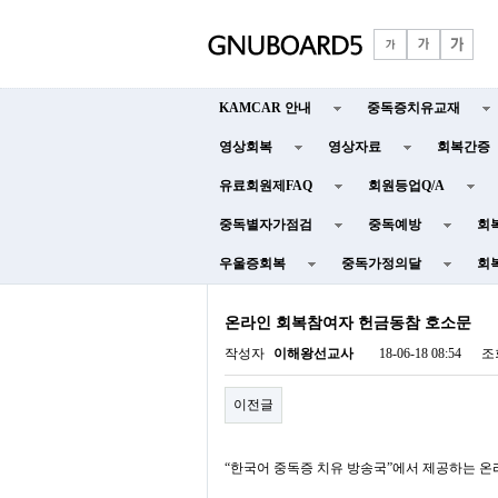
KAMCAR 안내
중독증치유교재
영상회복
영상자료
회복간증
유료회원제FAQ
회원등업Q/A
중독별자가점검
중독예방
회
우울증회복
중독가정의달
회
온라인 회복참여자 헌금동참 호소문
작성자
이해왕선교사
18-06-18 08:54
조
이전글
“한국어 중독증 치유 방송국
”
에서 제공하는 온