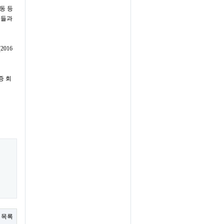
동 등
료들과
(2016
증 회
목록