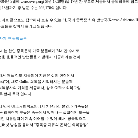
2004
년
3
월에
werecovery.org(
회원
1,029
명
)
을
17
년 간 무료로 제공해서 중독회복에 참
월
18
일까지 총 방문 수는
552,176
회 입니다
.
스마트 폰으로도 접속해서 보실 수 있는
“
한국어 중독증 치유 방송국
(Korean Addiction H
자료들을 찾아서 올리고 있습니다
.
가지 큰 목적들은
-
하시는 한인 중독문제 가족 분들에게
24
시간 수시로
능한 효율적인 방법들을 개발해서 제공하려는 것이
서 어느 정도 치유되어 지금은 삶의 현장에서
cts)”이,
새로
Online
회복을 시작하시는 분들께
회복봉사의 기회를 제공해서, 상호
Offline
회복모임
두 번째 목적 입니다
.
서 먼저
Offline
회복모임에서 치유되신 본인과 가족들은
운 회복참여 분들은 중독에서 벗어나는 실질적인 도움을
적인 치유협력이 계속 이어질 수 있게 해서, 궁극적으로
인터넷 방송을 통해서
“
중독증 치유의 온라인 회복
광장
”
.