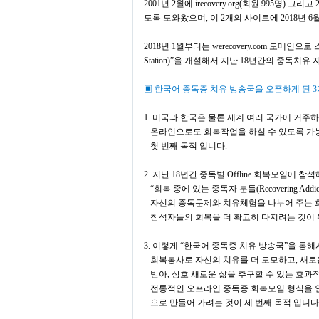
2001
년
2
월에
irecovery.org(
회원
995
명
)
그리고
도록 도와왔으며
,
이
2
개의 사이트에
2018
년
6
2018
년
1
월부터는
werecovery.com
도메인으로 
Station)”
을 개설해서 지난
18
년간의 중독치유 
▣
한국어 중독증 치유 방송국을 오픈하게 된
3
1.
미국과 한국은 물론 세계 여러 국가에 거주
온라인으로도 회복작업을 하실 수 있도록 가
첫 번째 목적 입니다
.
2.
지난
18
년간 중독별
Offline
회복모임에 참석해
“
회복 중에 있는 중독자 분들
(Recovering Addi
자신의 중독문제와 치유체험을 나누어 주는 
참석자들의 회복을 더 확고히 다지려는 것이 
3.
이렇게
“
한국어 중독증 치유 방송국
”
을 통해
회복
봉사로 자신의 치유를 더 도모하고
,
새로
받아, 상호
새로운 삶을 추구할 수 있는 효과
전통적인 오프라인 중독증 회복모임 형식을 
으로
만들어 가려는 것이 세 번째 목적 입니다