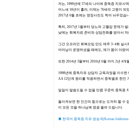
저는
, 1999
년에
57
세의 나이에 중독증 치유사
어느새
18
년이 흘러
,
이제는
76
세의 고령이 되
2017
년
6
월 초에는 영정사진도 찍어 놔두었습
특히
, 2017
년
1
월부터 당뇨와 고혈압 문제가 
낮에는 회복자료 준비와 상담전화를 받아서 처
그간 오프라인 회복모임 만도 매주
3~4
회 실시
어머님이 운명하셨을 때에도
,
제가 몸이 아팠어
또한
2014
년
3
월부터
2016
년
6
월 까지
2
년
4
개
1998년에 중독치유 상담자 교육과정을 이수
AA 12
단계 원리를 적용하면서 중독별로 한인
일일이 말씀드릴 수 없을 만큼 꾸준히 중독증
돌이켜보면 한 인간의 힘으로는 도저히 할 수 
이 모든 것을 하나님께 영광 올려 드립니다
.
▣
한국어 중독증 치유 방송국
(Korean Addiction