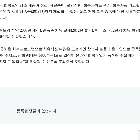
담
,
회복모임 장소 제공과 청소
,
자료준비
,
모임진행
,
회복사이트 관리
,
회복자료 기고활
중독증 치유 방송국
(2018
년
)
까지 개설할 수 있는
,
실로 거의 모든 중독에 대한 치유자
습니다
.
복모임 찬양
(2007
년 제작
),
중독증 치유 교재
(2012
년 발간
),
베데스다
12
단계 치유 찬양
달성할 수 있었습니다
.
제공해온 회복프로그램으로 치유되신 수많은 오프라인 참석자 분들과 온라인으로 중독
도해 주시고
,
정회원
(
매년
$100
헌금
)
으로 열심히 온라인 회복작업에 동참해 주실 때에
가지 큰 목적들
”
이 달성될 수 있도록 도와주실 것입니다
.
등록된 댓글이 없습니다.