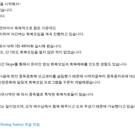
역을 시작해서
~
었습니다
.
니다
.
발견되어서 육체적으로 힘든 가운데도
리하며 야간에는 회복모임을 계속 진행하고 있습니다
.
해서 대략
3
천
400
여회 실시해 왔습니다
.
도, 단
1
번도 회복모임을 열지 않은 적이 없었습니다
.
월간
Skype
를 통해서 온라인 영상 회복모임과 회복예배를 인도한 경험도 있습니다
.
한 다음에 한인 중독증회복 선교센터를 설립했기 때문에
사역처음부터
중독증치유에 대
 가정문화에 알맞게 회복모임
프로그램을 꾸준히 개발해왔습니다
.
 치유사역만 해 와서 중독별로 축적된 회복자료들이 많습니다
.
없는 일이었으며
,
오직 예수님께서 함께 해주시고 도와 주셨기 때문에 가능했다고 믿습
 Healing Station)
개설 작업