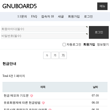
메뉴
1:1문의
FAQ
접속자 18
새글
회원가입
로그인
회
원
로
그
자동로그인
회원가입
정보찾기
인
헌금안내
Total 4건
1 페이지
제목
날짜
헌금 메모와 기도문
07-16
유료회원제에 따른 헌금방법
06-18
치유사역 운영자금 조달의 어려움
06-18