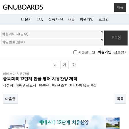
메뉴
1:1문의
FAQ
접속자 44
새글
회원가입
로그인
회
원
로
그
자동로그인
회원가입
정보찾기
인
베데스다 치유찬양
중독회복 12단계 한글 영어 치유찬양 제작
작성자
이해왕선교사
18-06-15 06:24
조회
31,635회
댓글
0건
다음글
목록
본문