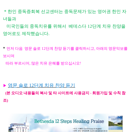
* 한인 중독증회복 선교센터는 중독문제가 있는 영어권 한인 자
녀들과
미국인들의 중독치유를 위해서
베데스다 12단계
치유 찬양을
영어로도 제작했습니다.
*
먼저 다음 영문 솔로 12단계 찬양 듣기를 클릭하시고, 아래의 영문악보를
보시며
따라 부르시어,
많은 치유 은혜를 받으십시오!
영문 솔로 12단계 치유 찬양 듣기
▶
​
(
본 오디오 내용들의 복사 및 타 사이트에 사용금지 - 회원가입 및 수칙 참
조
)