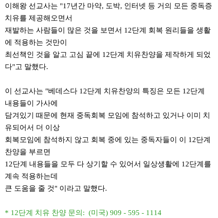
이해왕 선교사는
"17
년간 마약
,
도박
,
인터넷 등 거의 모든 중독증
치유를 제공해오면서
재발하는 사람들이 많은 것을 보면서
12
단계 회복 원리들을 생활
에 적용하는 것만이
최선책인 것을 알고 고심 끝에
12
단계 치유찬양을 제작하게 되었
다
"
고 말했다
.
이 선교사는
"
베데스다
12
단계 치유찬양의 특징은 모든
12
단계
내용들이 가사에
담겨있기
때문에 현재 중독회복 모임에 참석하고 있거나 이미 치
유되어서 더 이상
회복모임에 참석하지 않고 회복 중에 있는 중독자들이 이
12
단계
찬양을 부르면
12
단계 내용들을 모두 다 상기할 수 있어서 일상생활에
12
단계를
계속 적용하는데
큰 도움을 줄 것
"
이라고 말했다
.
* 12단계 치유 찬양 문의:
(미국)
909 - 595 - 1114