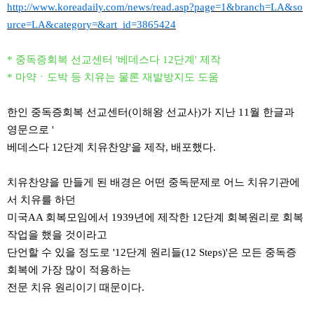
http://www.koreadaily.com/news/read.asp?page=1&branch=LA&so
urce=LA&category=&art_id=3865424
* 중독증회복 선교센터
'
베데스다
12
단계
'
제작
* 마약
ㆍ
도박 등 치유는 물론 재발방지도 도움
한인 중독증회복 선교센터
(
이해왕 선교사
)
가 지난
11
월 한글과
영문으로
'
베데스다
12
단계 치유찬양
'
을 제작
,
배포했다
.
치유찬양을 만들게 된 배경은 어떤 중독문제로 어느 치유기관에
서 치유를 하던
미국
AA
회복모임에서
1939
년에 제작한
12
단계 회복원리로 회복
작업을 했을 것이라고
단언할 수 있을 정도로
'12
단계 원리들
(12 Steps)'
은 모든 중독증
회복에 가장 많이 적용하는
전문 치유 원리이기 때문이다
.