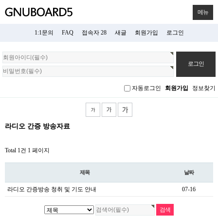
메뉴
1:1문의
FAQ
접속자 28
새글
회원가입
로그인
회
원
로
그
자동로그인
회원가입
정보찾기
인
라디오 간증 방송자료
Total 1건
1 페이지
제목
날짜
라디오 간증방송 청취 및 기도 안내
07-16