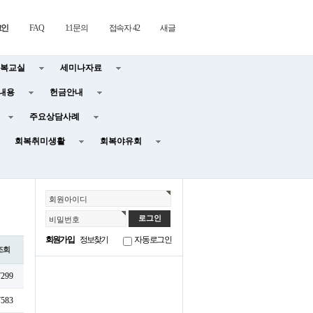
그인
FAQ
1:1문의
접속자 42
새글
복교실
세미나자료
내용
헌금안내
주요상담사례
회복취미생활
회복야유회
회원아이디
비밀번호
회원가입
정보찾기
자동로그인
조회
7299
7583