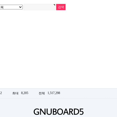
42
8,205
1,517,298
최대
전체