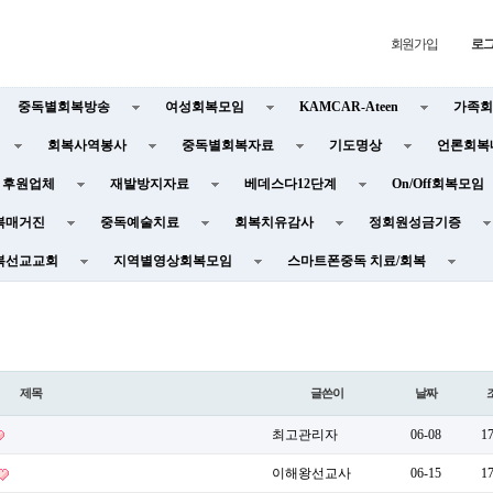
회원가입
로
중독별회복방송
여성회복모임
KAMCAR-Ateen
가족회
회복사역봉사
중독별회복자료
기도명상
언론회복
후원업체
재발방지자료
베데스다12단계
On/Off회복모임
복매거진
중독예술치료
회복치유감사
정회원성금기증
복선교교회
지역별영상회복모임
스마트폰중독 치료/회복
제목
글쓴이
날짜
최고관리자
06-08
1
이해왕선교사
06-15
1