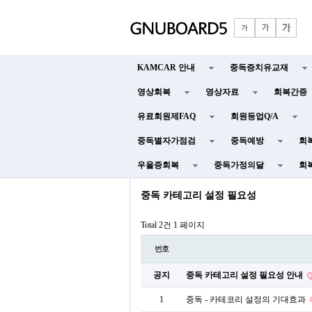
KAMCAR 안내
중독증치유교재
영상회복
영상자료
회복간증
유료회원제FAQ
회원등업Q/A
중독별자가점검
중독예방
회
우울증회복
중독가정의달
회
중독 카테고리 설정 필요성
Total 2건
1 페이지
번호
공지
중독 카테고리 설정 필요성 안내
1
중독 - 카테코리 설정의 기대효과