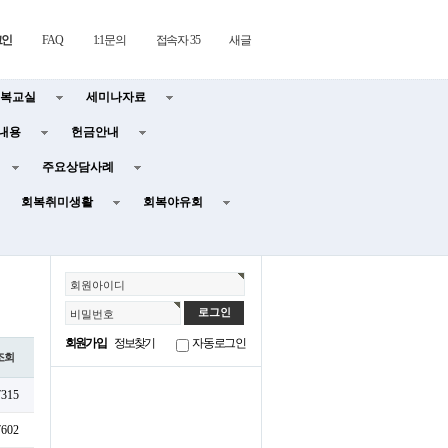
그인
FAQ
1:1문의
접속자 35
새글
복교실
세미나자료
내용
헌금안내
주요상담사례
회복취미생활
회복야유회
회원아이디
비밀번호
회원가입
정보찾기
자동로그인
조회
7315
7602