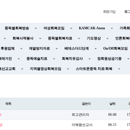
회원가입
로
중독별회복방송
여성회복모임
KAMCAR-Ateen
가족회
회복사역봉사
중독별회복자료
기도명상
언론회복
후원업체
재발방지자료
베데스다12단계
On/Off회복모임
복매거진
중독예술치료
회복치유감사
정회원성금기증
복선교교회
지역별영상회복모임
스마트폰중독 치료/회복
제목
글쓴이
날짜
최고관리자
06-08
1
이해왕선교사
06-15
1