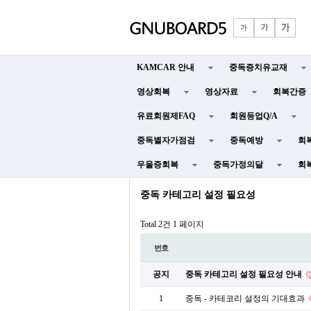
KAMCAR 안내
중독증치유교재
영상회복
영상자료
회복간증
유료회원제FAQ
회원등업Q/A
중독별자가점검
중독예방
회
우울증회복
중독가정의달
회
중독 카테고리 설정 필요성
Total 2건
1 페이지
번호
공지
중독 카테고리 설정 필요성 안내
1
중독 - 카테코리 설정의 기대효과